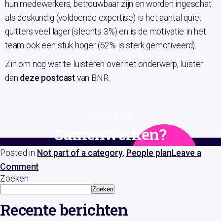
hun medewerkers, betrouwbaar zijn en worden ingeschat
als deskundig (voldoende expertise) is het aantal quiet
quitters veel lager (slechts 3%) en is de motivatie in het
team ook een stuk hoger (62% is sterk gemotiveerd).
Zin om nog wat te luisteren over het onderwerp, luister
dan
deze postcast
van BNR.
CONTACT
Samenwerken?
Posted in
Not part of a category
,
People plan
Leave a
Stuur een mailtje naar
info@bunchmark.nl
Contact
Comment
Zoeken
Zoeken
Recente berichten