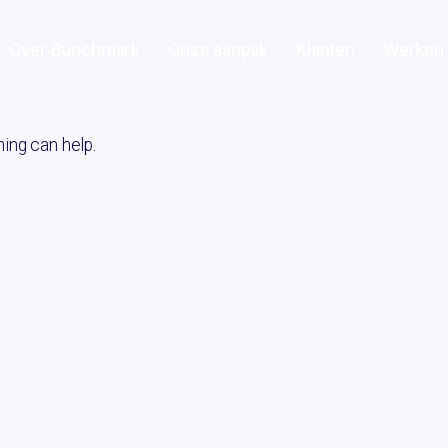
Over Bunchmark
Onze aanpak
Klanten
Werken 
hing can help.