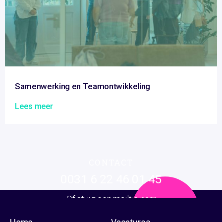
Samenwerking en Teamontwikkeling
Lees meer
CONTACT
0031 6 22 46 01 45
Of stuur een mailtje naar
Of ga naar de
info@bunchmark.com
contactpagina