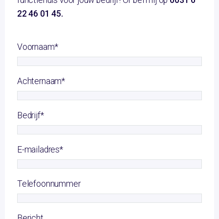
functiehuis voor jouw bedrijf! Of bel mij op
0031 6
22 46 01 45.
Voornaam
*
Achternaam
*
Bedrijf
*
E-mailadres
*
Telefoonnummer
Bericht