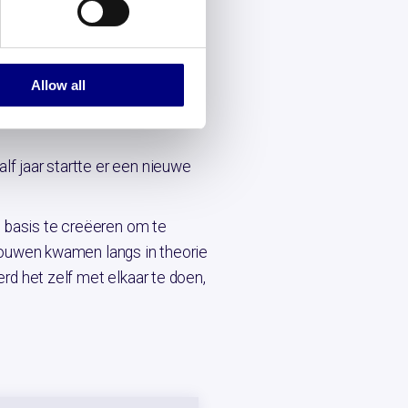
van de managers. De groep van
rschillende culturen. Coyote
Allow all
kelen.
f jaar startte er een nieuwe
e basis te creëeren om te
trouwen kwamen langs in theorie
rd het zelf met elkaar te doen,