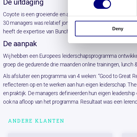
De uitdaging
Coyote is een groeiende en ambitieuze organisatie en er
30 managers was relatief jong en onervaren op het gebied
Deny
heeft de expertise van Bunchmark ingevlogen om het leide
De aanpak
Wij hebben een Europees leiderschapsprogramma ontwikkeld 
groep die gedurende drie maanden online trainingen, lunch & 
Als afsluiter een programma van 4 weken: “Good to Great Re
reflecteren op en te werken aan hun eigen leiderschap. Th
en praktijk. De managers definieerden hun eigen leadership
ook na afloop van het programma. Resultaat was een leren
ANDERE KLANTEN