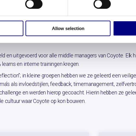
 werd steeds meer gevraagd van de managementvaardigheden 
 van management. Bovendien hadden ze te maken met veel ve
Allow selection
rschapsprogramma ‘From good to great’ verder door te ontwik
en uitgevoerd voor alle middle managers van Coyote. Elk hal
learns en interne trainingen kregen.
flection”; in kleine groepen hebben we ze geleerd een veilig
ema’s als invloedstijlen, feedback, timemanagement, zelfver
 challenge en werden hierop gecoacht. Hierin hebben ze gelee
de cultuur waar Coyote op kon bouwen.