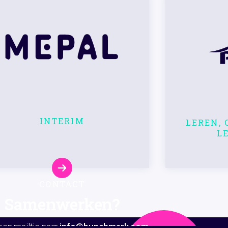
INTERIM
LEREN,
L
CONTACT
Samenwerken?
een mailtje naar
info@bunchmark.com