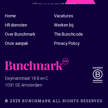
Of stuur een mailtje naar
Of ga naar de
info@bunchmark.com
contactpagina
Home
Vacatures
HR diensten
Werken bij
Over Bunchmark
The Bunchcode
Onze aanpak
Privacy Policy
Deymanstraat 18 B en C
1091 SE Amsterdam
© 2025
BUNCHMARK ALL RIGHTS RESERVED