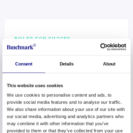
RULES FOR SUCCES
Bouwen vanuit jullie
kern.
Consent
Details
About
Een People Plan is alleen succesvol en
This website uses cookies
duurzaam wanneer het aansluit op de visie en
We use cookies to personalise content and ads, to
groeiambitie van de organisatie. Een ‘unieke’
provide social media features and to analyse our traffic.
EVP gaat dus niet over zo cool,
We also share information about your use of our site with
onderscheidend, creatief, of out-of-the-box
our social media, advertising and analytics partners who
mogelijk, maar over het het vastpakken van de
may combine it with other information that you’ve
provided to them or that they’ve collected from your use
kern van de organisatie. Wat maakt jullie uniek?