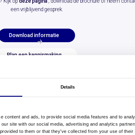
? Kijk op
deze pagina
, download de brochure of neem conta
een vrijblijvend gesprek.
Download informatie
Plan een kennismaking
Details
OOK ZIJ GINGEN JE VOOR
e content and ads, to provide social media features and to analy
 our site with our social media, advertising and analytics partn
 provided to them or that they’ve collected from your use of their