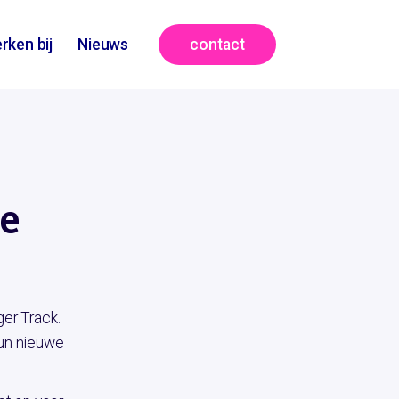
contact
rken bij
Nieuws
je
ger Track.
hun nieuwe