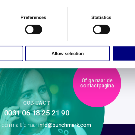
Preferences
Statistics
Allow selection
Of ga naar de
contactpagina
CONTACT
0031 06 18 25 21 90
r een mailtje naar
info@bunchmark.com