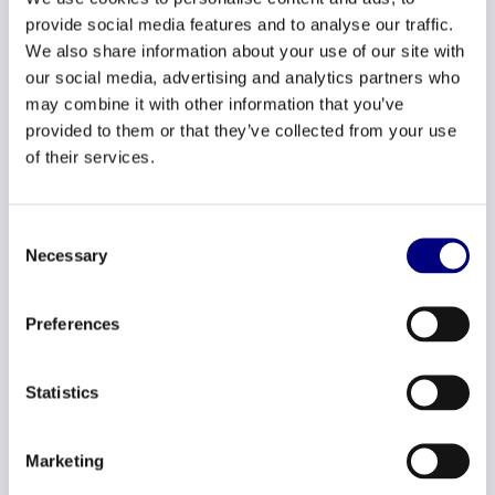
provide social media features and to analyse our traffic.
We also share information about your use of our site with
Minimaal 4 jaar HR en/of consultancy
our social media, advertising and analytics partners who
ervaring.
may combine it with other information that you’ve
provided to them or that they’ve collected from your use
Bachelor / Master opleiding.
of their services.
Je schakelt makkelijk tussen de
verschillende niveaus in een organisatie.
Consent
Necessary
Selection
Uitstekende kennis van Nederlandse en
Engelse taal en helder in communicatie.
Preferences
Je hebt een eigen en moderne visie op
ons vakgebied.
Statistics
En wat bieden wij jou?
Marketing
Je gaat, in duo of zelfstandig, interim- en consultancy