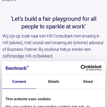
‘Let’s build a fair playground for all
people to sparkle at work’
Wij zijn op zoek naar een HR Consultant met ervaring in
HR (advies), met vooral veel ervaring als (interne) adviseur
of Business Partner. Bij voorkeur heb je eerder een
zelfstandige HR- rol bekleed.
Je bent nieuwsgierig en begrijpt ons vakgebied. Je wilt
weten hoe verschillende organisaties werken en daar
waarde toevoegen. Je denkt mee met de
Consent
Details
About
organisaties waarvoor je werkt en weet vraagstukken te
vertalen naar pragmatische oplossingen.
This website uses cookies
Dit breng je mee:
We use cookies to personalise content and ads, to