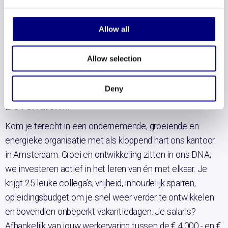
opdrachten uitvoeren bij onze klanten. Dit doe je samen
met een consultant of partner van Bunchmark.
Allow all
Opdrachten kunnen wisselen van aard, van projecten tot
interim opdrachten. Je bent in staat om klantvragen te
Allow selection
vertalen naar maatwerk opdrachten, waarbij de nadruk op
interimopdrachten ligt.
Deny
Bovendien…
Kom je terecht in een ondernemende, groeiende en
energieke organisatie met als kloppend hart ons kantoor
in Amsterdam. Groei en ontwikkeling zitten in ons DNA;
we investeren actief in het leren van én met elkaar. Je
krijgt 25 leuke collega’s, vrijheid, inhoudelijk sparren,
opleidingsbudget om je snel weer verder te ontwikkelen
en bovendien onbeperkt vakantiedagen. Je salaris?
Afhankelijk van jouw werkervaring tussen de € 4.000,- en €