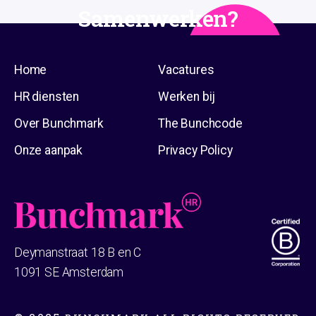
Samenwerken?
Stuur een mailtje naar
info@bunchmark.nl
Contact
Home
Vacatures
HR diensten
Werken bij
Over Bunchmark
The Bunchcode
Onze aanpak
Privacy Policy
Deymanstraat 18 B en C
1091 SE Amsterdam