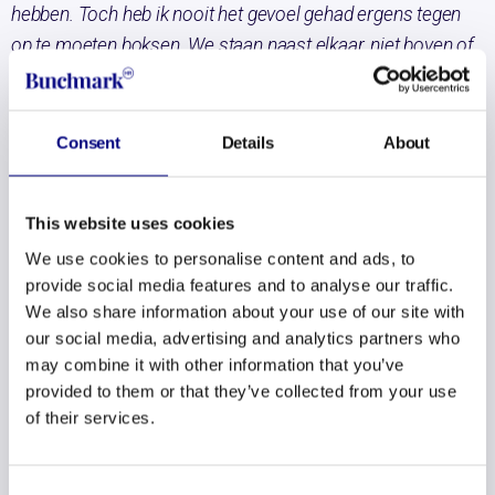
hebben. Toch heb ik nooit het gevoel gehad ergens tegen
op te moeten boksen. We staan naast elkaar, niet boven of
onder elkaar.
Vanaf dag één kreeg ik het vertrouwen om zelf voor klanten
Consent
Details
About
aan de slag te gaan. Ik mocht overal meekijken, werd
betrokken bij beslissingen en het uitzetten van koersen.
Kortom, ik kreeg alle ruimte. Ruimte om te laten zien wat ik
This website uses cookies
kan en wat ik wil.
We use cookies to personalise content and ads, to
Soms is die ruimte ook wel groot. Voor mij heerlijk, maar ik
provide social media features and to analyse our traffic.
We also share information about your use of our site with
kan me voorstellen dat dat niet voor iedereen fijn is. Omdat
our social media, advertising and analytics partners who
we allemaal veel weg zijn en bij klanten zitten, kan je soms
may combine it with other information that you’ve
ook écht een paar dagen op jezelf aangewezen zijn. Niet
provided to them or that they’ve collected from your use
dat er niemand bereikbaar is, zeker niet, maar er is ook
of their services.
niemand die je hand vasthoudt. Hoeveel vrije dagen je
opneemt bepaal je zelf, of je thuis werkt of liever op
Consent