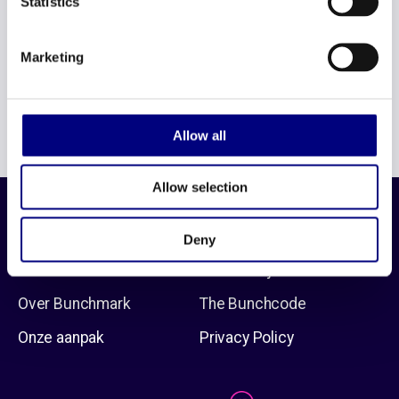
Statistics
Lieve Emilie, heel veel succes!
Marketing
CONTACT
Allow all
Samenwerken?
Allow selection
Stuur een mailtje naar
info@bunchmark.nl
Contact
Home
Vacatures
Deny
HR diensten
Werken bij
Over Bunchmark
The Bunchcode
Onze aanpak
Privacy Policy