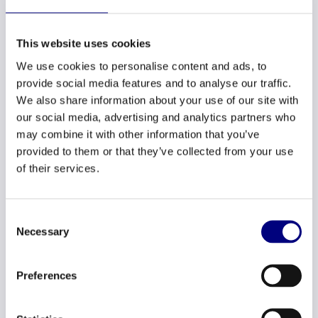
Zij volgt hiermee haar langgekoesterde ambitie om ook
breder dan ons werkveld (HR, cultuur & verandering)
This website uses cookies
Impact Consultancy uit te bouwen.
We use cookies to personalise content and ads, to
De komende tijd zal Emilie zich gaan richten op hoe deze
provide social media features and to analyse our traffic.
ambitie vorm gaat krijgen. Wij voelen ons verbonden met
We also share information about your use of our site with
our social media, advertising and analytics partners who
de missie van Emilie en begrijpen haar keuze voor het
may combine it with other information that you’ve
nastreven hiervan. Emilie wordt lid van onze Bunch
provided to them or that they’ve collected from your use
Community en zo blijven we met haar samenwerken op
of their services.
onze gezamenlijke klanten.
Consent
Necessary
We gaan Emilie enorm missen binnen het team en zijn
Selection
haar heel dankbaar voor het mede opstarten van
Bunchmark. Zij heeft een mooie bijdrage geleverd aan het
Preferences
vormgeven hiervan.